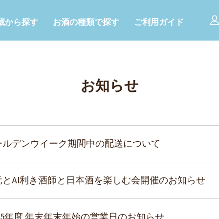
コ
ン
蔵から探す
お酒の種類で探す
テ
ご利用ガイド
ン
ツ
へ
ス
キ
ッ
お知らせ
プ
ールデンウイーク期間中の配送について
元とAI利き酒師と日本酒を楽しむ会開催のお知らせ
025年度 年末年末年始の営業日のお知らせ