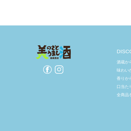
DISC
酒蔵か
味わい
香りか
口当た
全商品