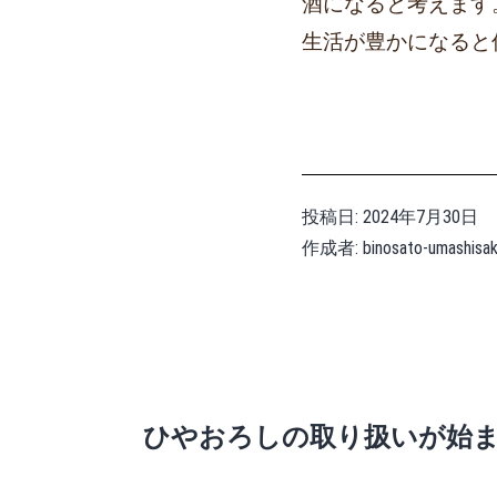
酒になると考えます
生活が豊かになると
投稿日:
2024年7月30日
作成者:
binosato-umashisa
投
稿
ナ
ひやおろしの取り扱いが始
ビ
ゲ
ー