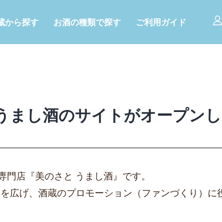
コ
ン
蔵から探す
お酒の種類で探す
テ
ご利用ガイド
ン
ツ
へ
ス
キ
ッ
プ
うまし酒のサイトがオープンし
専門店『美のさと うまし酒』です。
野を広げ、酒蔵のプロモーション（ファンづくり）に