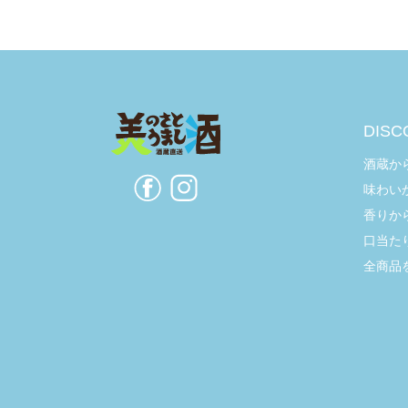
シ
ョ
ン
DISC
酒蔵か
味わい
香りか
口当た
全商品