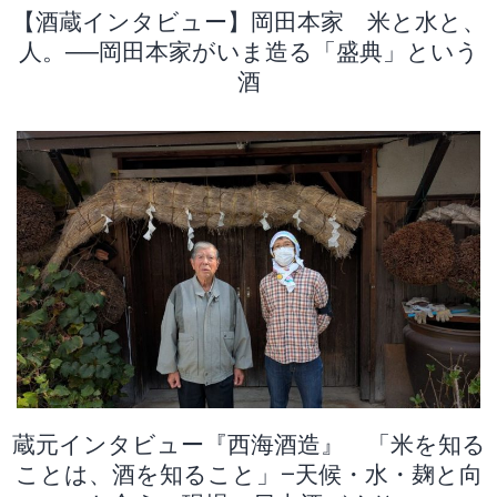
【酒蔵インタビュー】岡田本家 米と水と、
人。──岡田本家がいま造る「盛典」という
酒
蔵元インタビュー『西海酒造』 「米を知る
ことは、酒を知ること」―天候・水・麹と向