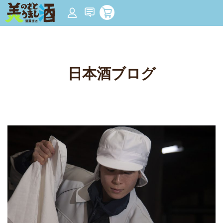
コ
ン
テ
ン
ツ
へ
ス
キ
ッ
プ
日本酒ブログ